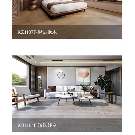
KZ1107F-温语橡木
KB1164F-珍珠浅灰