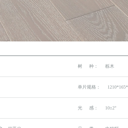
树 种：
栎木
单片规格：
1210*165*
光 感：
10±2°