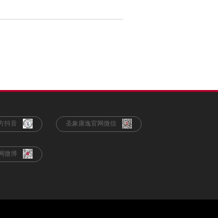
方抖音
圣象康逸官网微信
网微博