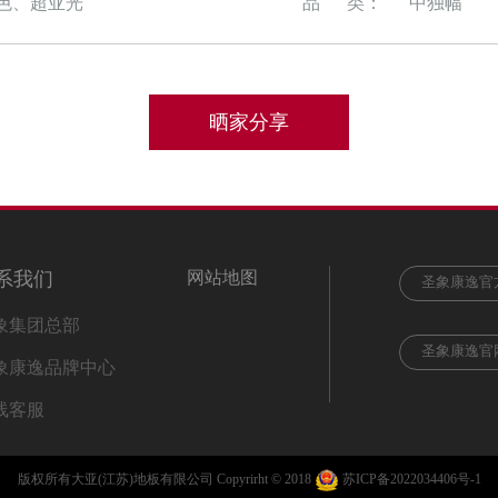
色、超亚光
品 类：
中独幅
晒家分享
系我们
网站地图
圣象康逸官
象集团总部
圣象康逸官
象康逸品牌中心
线客服
版权所有大亚(江苏)地板有限公司 Copyrirht © 2018
苏ICP备2022034406号-1