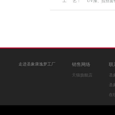
工 艺：
UV漆、拉丝套
走进圣象康逸梦工厂
销售网络
联
天猫旗舰店
圣
圣
在