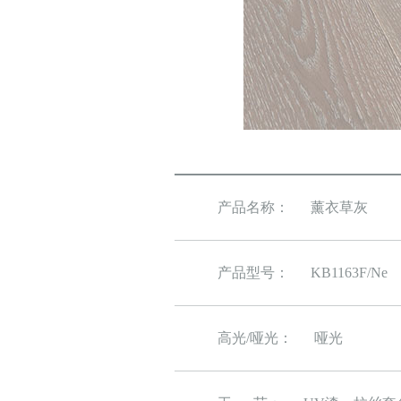
产品名称：
薰衣草灰
产品型号：
KB1163F/Ne
高光/哑光：
哑光