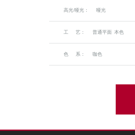
高光/哑光：
哑光
工 艺：
普通平面 本色
色 系：
咖色