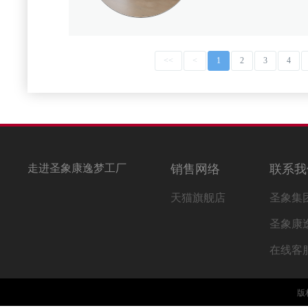
<<
<
1
2
3
4
走进圣象康逸梦工厂
销售网络
联系我
天猫旗舰店
圣象集
圣象康
在线客
版权