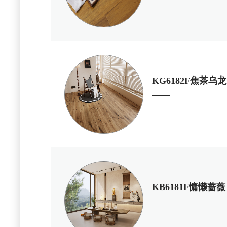
KG6182F焦茶乌
KB6181F慵懒