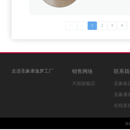
<<
<
1
2
3
4
走进圣象康逸梦工厂
销售网络
联系我
天猫旗舰店
圣象集
圣象康
在线客
版权