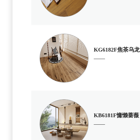
KG6182F焦茶乌
KB6181F慵懒