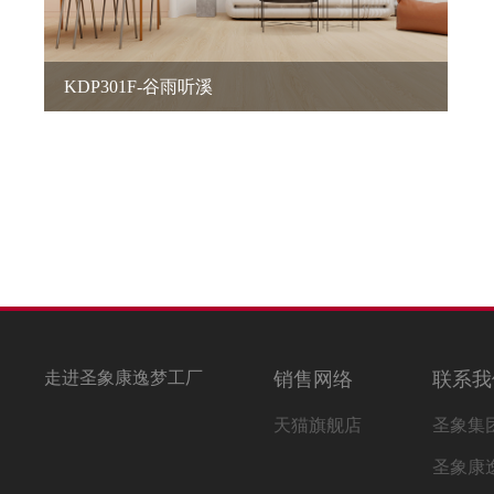
KDP301F-谷雨听溪
走进圣象康逸梦工厂
销售网络
联系我
天猫旗舰店
圣象集
圣象康