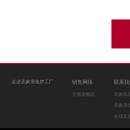
走进圣象康逸梦工厂
销售网络
联系我
天猫旗舰店
圣象集
圣象康
在线客