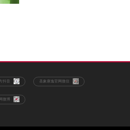
方抖音
圣象康逸官网微信
网微博