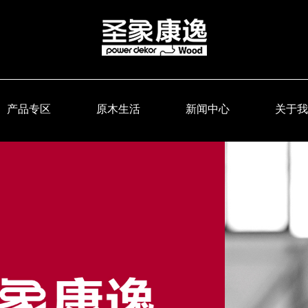
产品专区
原木生活
新闻中心
关于我