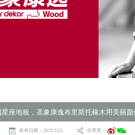
属星座地板，圣象康逸布里斯托橡木用美丽颜
发布日期：2023/3/22
分享至：