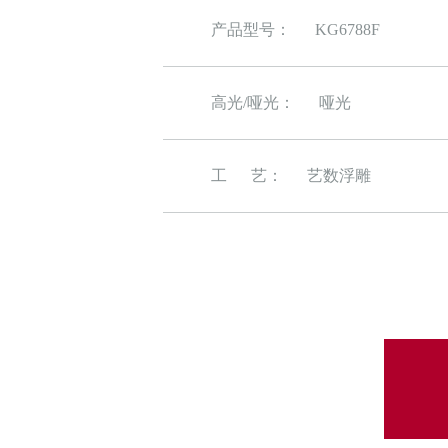
产品型号：
KG6788F
高光/哑光：
哑光
工 艺：
艺数浮雕