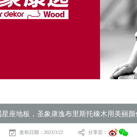
属星座地板，圣象康逸布里斯托橡木用美丽颜
发布日期：2023/3/22
分享至：