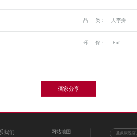
品 类： 人字拼
环 保：
Enf
晒家分享
系我们
网站地图
圣象康逸官