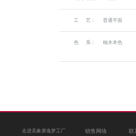
工 艺： 普通平面
色 系： 柚木本色
走进圣象康逸梦工厂
销售网络
联