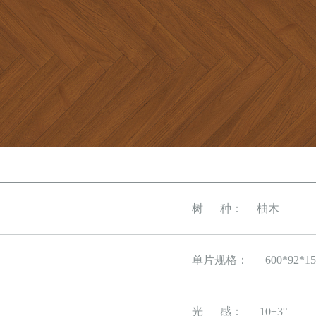
树 种： 柚木
单片规格：
600*92*15
光 感：
10±3°