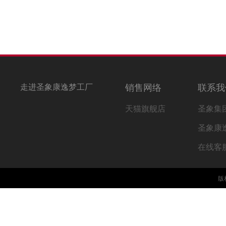
走进圣象康逸梦工厂
销售网络
联系我
天猫旗舰店
圣象集
圣象康
在线客
版权