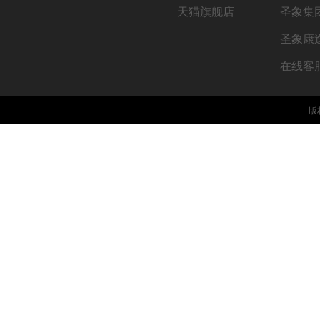
天猫旗舰店
圣象集
圣象康
在线客
版权