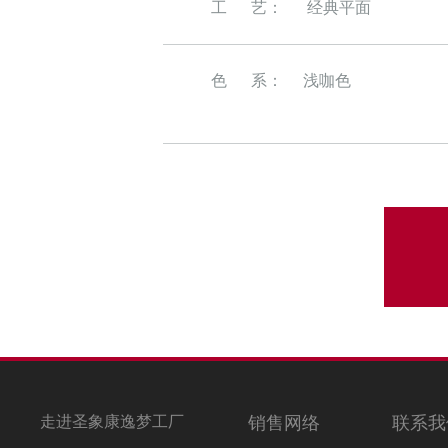
工 艺：
经典平面
色 系： 浅咖色
走进圣象康逸梦工厂
销售网络
联系我