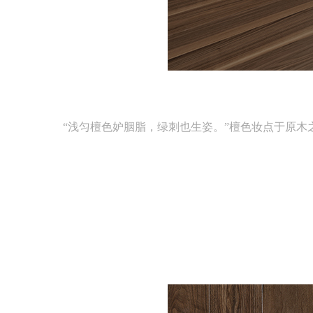
“浅匀檀色妒胭脂，绿刺也生姿。”檀色妆点于原木