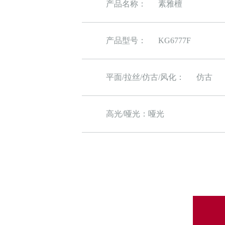
产品名称：
素雅檀
产品型号：
KG6777F
平面/拉丝/仿古/风化：
仿古
高光/哑光：
哑光