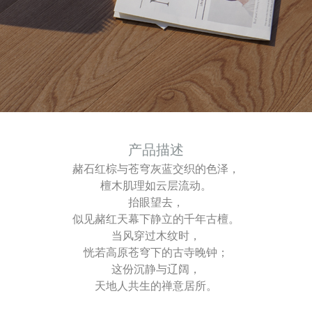
产品描述
赭石红棕与苍穹灰蓝交织的色泽，
檀木肌理如云层流动。
抬眼望去，
似见赭红天幕下静立的千年古檀。
当风穿过木纹时，
恍若高原苍穹下的古寺晚钟；
这份沉静与辽阔，
天地人共生的禅意居所。