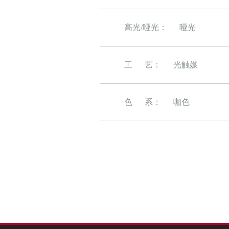
高光/哑光：
哑光
工 艺：
光触媒
色 系：
咖色