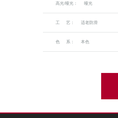
高光/哑光：
哑光
工 艺：
适老防滑
色 系：
本色